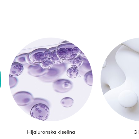
Hijaluronska kiselina
Gl