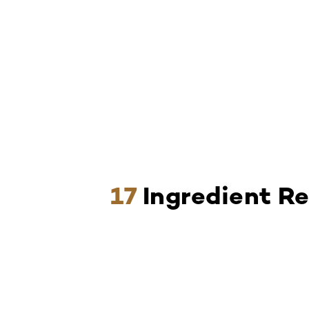
Skip the slider: ingredients
17
Ingredient Re