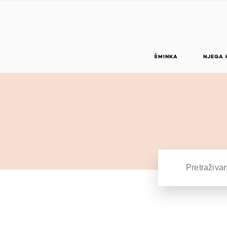
ŠMINKA
NJEGA 
Search: Enter 3 c