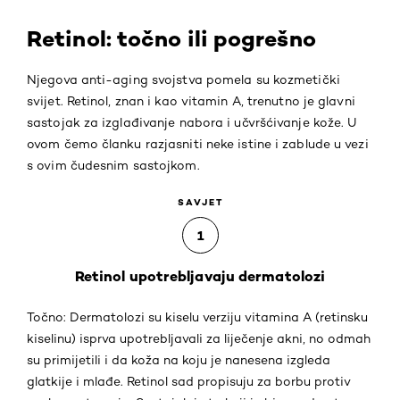
Retinol: točno ili pogrešno
Njegova anti-aging svojstva pomela su kozmetički
svijet. Retinol, znan i kao vitamin A, trenutno je glavni
sastojak za izglađivanje nabora i učvršćivanje kože. U
ovom čemo članku razjasniti neke istine i zablude u vezi
s ovim čudesnim sastojkom.
SAVJET
1
Retinol upotrebljavaju dermatolozi
Točno: Dermatolozi su kiselu verziju vitamina A (retinsku
kiselinu) isprva upotrebljavali za liječenje akni, no odmah
su primijetili i da koža na koju je nanesena izgleda
glatkije i mlađe. Retinol sad propisuju za borbu protiv