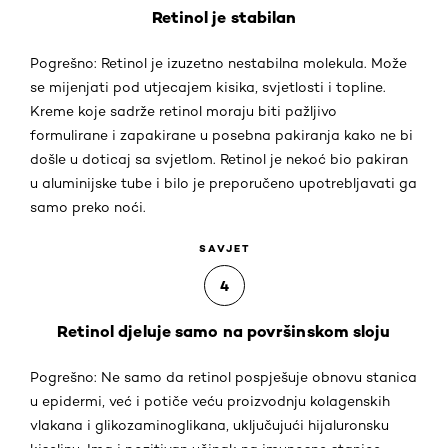
Retinol je stabilan
Pogrešno: Retinol je izuzetno nestabilna molekula. Može
se mijenjati pod utjecajem kisika, svjetlosti i topline.
Kreme koje sadrže retinol moraju biti pažljivo
formulirane i zapakirane u posebna pakiranja kako ne bi
došle u doticaj sa svjetlom. Retinol je nekoć bio pakiran
u aluminijske tube i bilo je preporučeno upotrebljavati ga
samo preko noći.
SAVJET
4
Retinol djeluje samo na površinskom sloju
Pogrešno: Ne samo da retinol pospješuje obnovu stanica
u epidermi, već i potiče veću proizvodnju kolagenskih
vlakana i glikozaminoglikana, uključujući hijaluronsku