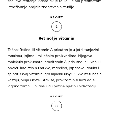
znakova starenja. Sastojak je to koji je bio predmetom
istraživanja brojnih znanstvenih studija.
SAVJET
2
Retinol je vitamin
Točno: Retinol ili vitamin A prisutan je u jetri, tunjevini,
maslacu, jajima i mliječnim proizvodima. Njegova
molekula prokursora, provitamin A, prisutna je u voću i
povrću kao štio su mrkva, marelica, japanska jabuka i
špinat. Ovaj vitamin igra ključnu ulogu u kvaliteti naših
kostiju, očiju i kože. Štoviše, provitamin A koži daje
lagano tamniju nijansu, a i potiče njezinu hidrataciju.
SAVJET
3