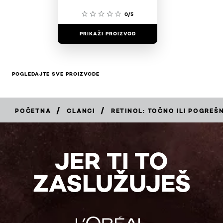
0/5
PRIKAŽI PROIZVOD
POGLEDAJTE SVE PROIZVODE
/
/
POČETNA
CLANCI
RETINOL: TOČNO ILI POGREŠ
JER TI TO
ZASLUŽUJEŠ