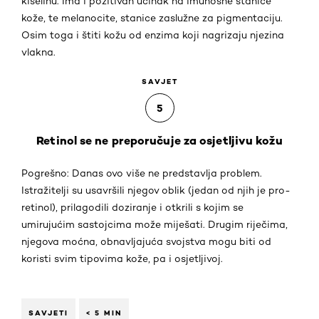
kiselinu. Ima i pozitivan učinak na imunosne stanice
kože, te melanocite, stanice zaslužne za pigmentaciju.
Osim toga i štiti kožu od enzima koji nagrizaju njezina
vlakna.
SAVJET
5
Retinol se ne preporučuje za osjetljivu kožu
Pogrešno: Danas ovo više ne predstavlja problem.
Istražitelji su usavršili njegov oblik (jedan od njih je pro-
retinol), prilagodili doziranje i otkrili s kojim se
umirujućim sastojcima može miješati. Drugim riječima,
njegova moćna, obnavljajuća svojstva mogu biti od
koristi svim tipovima kože, pa i osjetljivoj.
SAVJETI
< 5 MIN