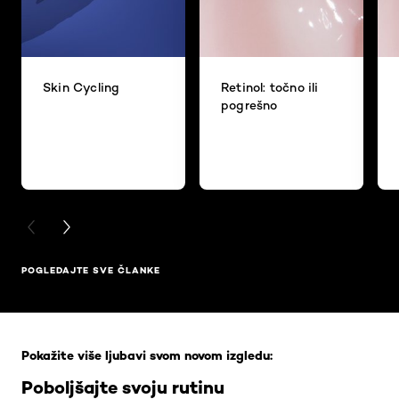
Skin Cycling
Retinol: točno ili
pogrešno
PREVIOUS CARD
NEXT CARD
POGLEDAJTE SVE ČLANKE
Skip the slider: Full Range
Pokažite više ljubavi svom novom izgledu:
Poboljšajte svoju rutinu