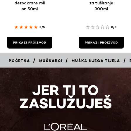
dezodorans roll
za tuširanje
on 50ml
300ml
5/5
0/5
PRIKAŽI PROIZVOD
PRIKAŽI PROIZVOD
/
/
/
POČETNA
MUŠKARCI
MUŠKA NJEGA TIJELA
JER TI TO
ZASLUŽUJEŠ