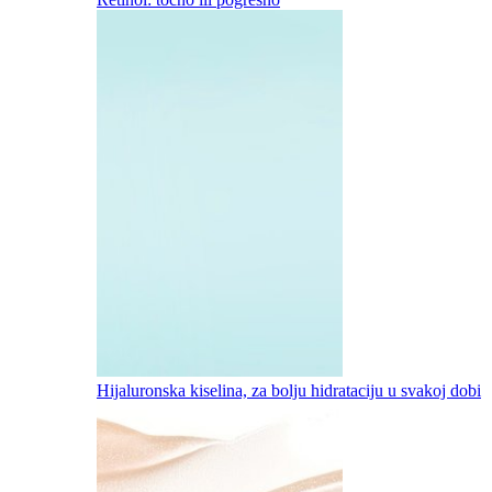
Hijaluronska kiselina, za bolju hidrataciju u svakoj dobi