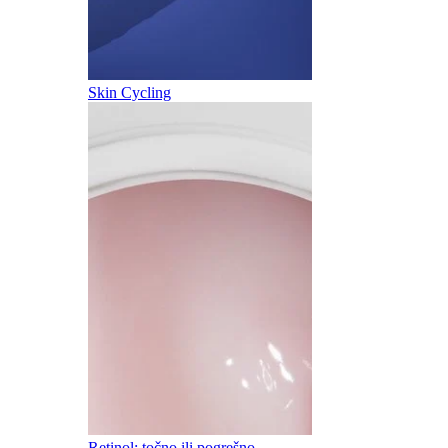
Skin Cycling
Retinol: točno ili pogrešno