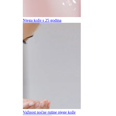
Njega kože s 25 godina
Važnost noćne rutine njege kože