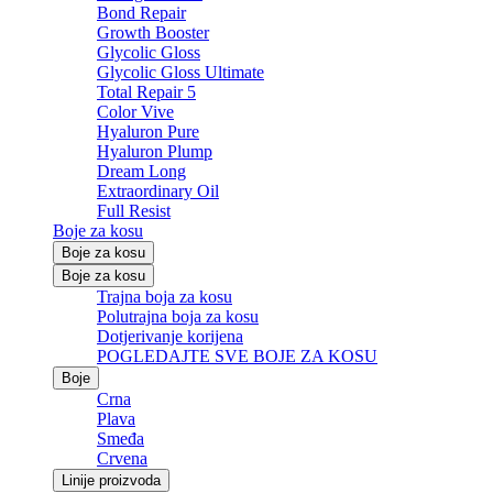
Bond Repair
Growth Booster
Glycolic Gloss
Glycolic Gloss Ultimate
Total Repair 5
Color Vive
Hyaluron Pure
Hyaluron Plump
Dream Long
Extraordinary Oil
Full Resist
Boje za kosu
Boje za kosu
Boje za kosu
Trajna boja za kosu
Polutrajna boja za kosu
Dotjerivanje korijena
POGLEDAJTE SVE BOJE ZA KOSU
Boje
Crna
Plava
Smeđa
Crvena
Linije proizvoda