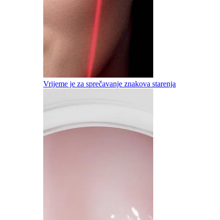
Vrijeme je za sprečavanje znakova starenja