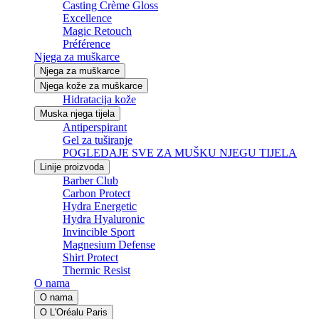
Casting Crème Gloss
Excellence
Magic Retouch
Préférence
Njega za muškarce
Njega za muškarce
Njega kože za muškarce
Hidratacija kože
Muska njega tijela
Antiperspirant
Gel za tuširanje
POGLEDAJE SVE ZA MUŠKU NJEGU TIJELA
Linije proizvoda
Barber Club
Carbon Protect
Hydra Energetic
Hydra Hyaluronic
Invincible Sport
Magnesium Defense
Shirt Protect
Thermic Resist
O nama
O nama
O L'Oréalu Paris