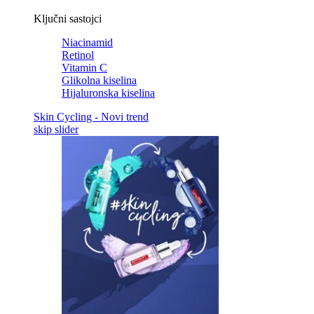
Ključni sastojci
Niacinamid
Retinol
Vitamin C
Glikolna kiselina
Hijaluronska kiselina
Skin Cycling - Novi trend
skip slider
Skip the slider: Related Articles