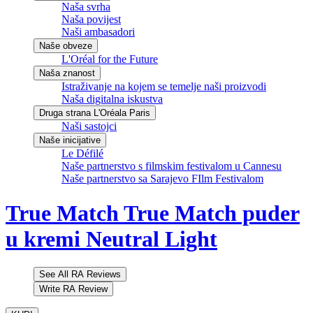
Naša svrha
Naša povijest
Naši ambasadori
Naše obveze
L'Oréal for the Future
Naša znanost
Istraživanje na kojem se temelje naši proizvodi
Naša digitalna iskustva
Druga strana L'Oréala Paris
Naši sastojci
Naše inicijative
Le Défilé
Naše partnerstvo s filmskim festivalom u Cannesu
Naše partnerstvo sa Sarajevo FIlm Festivalom
True Match
True Match puder
u kremi Neutral Light
See All RA Reviews
Write RA Review