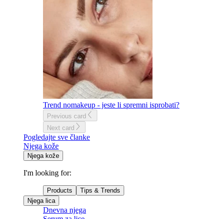
Trend nomakeup - jeste li spremni isprobati?
Previous card
Next card
Pogledajte sve članke
Njega kože
Njega kože
I'm looking for:
Products
Tips & Trends
Njega lica
Dnevna njega
Serum za lice