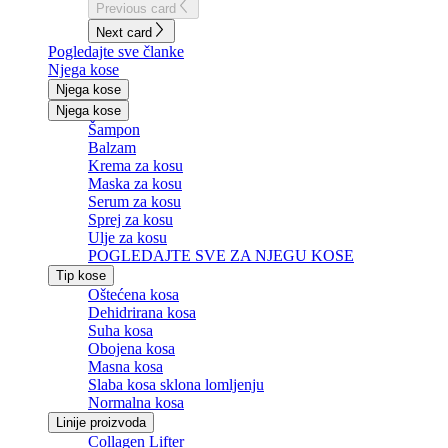
Previous card
Next card
Pogledajte sve članke
Njega kose
Njega kose
Njega kose
Šampon
Balzam
Krema za kosu
Maska za kosu
Serum za kosu
Sprej za kosu
Ulje za kosu
POGLEDAJTE SVE ZA NJEGU KOSE
Tip kose
Oštećena kosa
Dehidrirana kosa
Suha kosa
Obojena kosa
Masna kosa
Slaba kosa sklona lomljenju
Normalna kosa
Linije proizvoda
Collagen Lifter