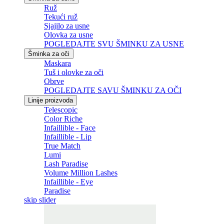
Ruž
Tekući ruž
Sjajilo za usne
Olovka za usne
POGLEDAJTE SVU ŠMINKU ZA USNE
Šminka za oči
Maskara
Tuš i olovke za oči
Obrve
POGLEDAJTE SAVU ŠMINKU ZA OČI
Linije proizvoda
Telescopic
Color Riche
Infaillible - Face
Infaillible - Lip
True Match
Lumi
Lash Paradise
Volume Million Lashes
Infaillible - Eye
Paradise
skip slider
Skip the slider: Related Articles