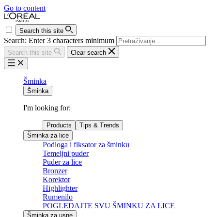
Go to content
Search this site
Search: Enter 3 characters minimum
Search this site
Clear search
Šminka
Šminka
I'm looking for:
Products
Tips & Trends
Šminka za lice
Podloga i fiksator za šminku
Temeljni puder
Puder za lice
Bronzer
Korektor
Highlighter
Rumenilo
POGLEDAJTE SVU ŠMINKU ZA LICE
Šminka za usne