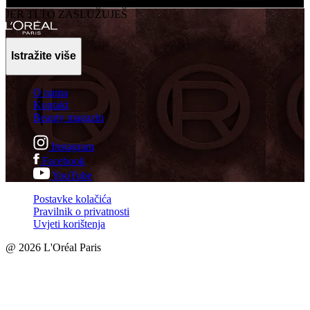
JER TI TO ZASLUŽUJEŠ
Istražite više
O nama
Kontakt
Beauty magazin
Instagram
Facebook
YouTube
Postavke kolačića​
Pravilnik o privatnosti
Uvjeti korištenja
@ 2026 L'Oréal Paris