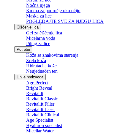
Noćna njega
Krema za područje oko očiju
Maska za lice
POGLEDAJTE SVE ZA NJEGU LICA
Čišćenje lica
Gel za čišćenje lica
Micelarna voda
Piling za lice
Potrebe
Koža sa znakovima starenja
Zrela koža
Hidratacija kože
Neujednačen ten
Linije proizvoda
Age Perfect
Bright Reveal
Revitalift
Revitalift Classic
Revitalift Filler
Revitalift Laser
Revitalift Clinical
Age Specialist
Hyaluron specialist
Micellar Water