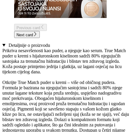
Previous card
Next card
Detaljnije o proizvodu
Prikriva nesavršenosti kao puder, a njeguje kao serum. True Match
puder u kremi s hijaluronskom kiselinom sadrži 80% njegujućih
sastojaka za trenutačnu hidrataciju i blistav ten zdravog izgleda.
Koža postaje primjetno jedrija i glatkija, uz lagani osjećaj na licu
tijekom cijelog dana.
Otkrijte True Match puder u kremi – više od običnog pudera.
Formula je bazirana na njegujućim sastojcima i sadrži 80% njege
unutar lagane teksture koja pruža srednju, uspješno nadogradivu
moć prekrivanja. Obogaćen hijaluronskom kiselinom i
emolijensima, ovaj proizvod pruža trenutačnu hidrataciju i ugodan
osjećaj. Pigmenti koji se savršeno stapaju s vašom kožom glatko
klize po licu, ne ostavljajući neželjeni sjaj (koža se ne sjaji), već daju
blistav ten zdravog izgleda. Dolazi u kompaktnom formatu koji
sadrži ogledalo i aplikator, što ga čini idealnim za putovanja i
jednostavnu uporabu u svakom trenutku. Dostupan u četiri nijanse