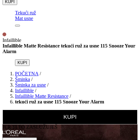
KUPI
Tekući ruž
Mat usne
Infaillible
Infaillible Matte Resistance tekući ruž za usne 115 Snooze Your
Alarm
KUPI
POČETNA
/
Šminka
/
Šminka za usne
/
Infaillible
/
Infaillible Matte Resistance
/
tekući ruž za usne 115 Snooze Your Alarm
KUPI
JER TI TO ZASLUŽUJEŠ