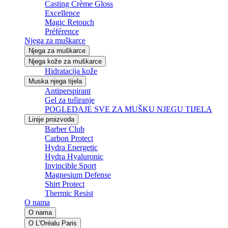
Casting Crème Gloss
Excellence
Magic Retouch
Préférence
Njega za muškarce
Njega za muškarce
Njega kože za muškarce
Hidratacija kože
Muska njega tijela
Antiperspirant
Gel za tuširanje
POGLEDAJE SVE ZA MUŠKU NJEGU TIJELA
Linije proizvoda
Barber Club
Carbon Protect
Hydra Energetic
Hydra Hyaluronic
Invincible Sport
Magnesium Defense
Shirt Protect
Thermic Resist
O nama
O nama
O L'Oréalu Paris