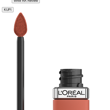
Write RA Review
KUPI