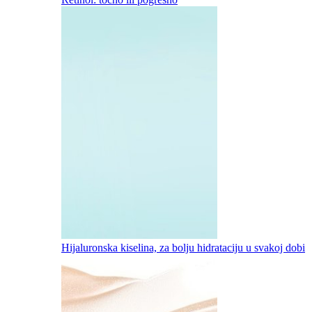
Hijaluronska kiselina, za bolju hidrataciju u svakoj dobi