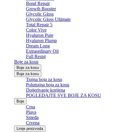
Bond Repair
Growth Booster
Glycolic Gloss
Glycolic Gloss Ultimate
Total Repair 5
Color Vive
Hyaluron Pure
Hyaluron Plump
Dream Long
Extraordinary Oil
Full Resist
Boje za kosu
Boje za kosu
Boje za kosu
Trajna boja za kosu
Polutrajna boja za kosu
Dotjerivanje korijena
POGLEDAJTE SVE BOJE ZA KOSU
Boje
Crna
Plava
Smeđa
Crvena
Linije proizvoda