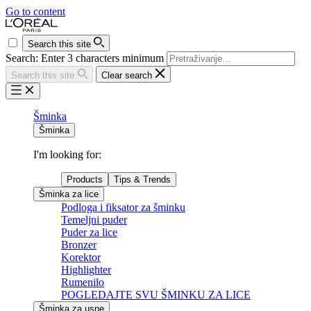
Go to content
Search this site
Search: Enter 3 characters minimum
Search this site
Clear search
Šminka
Šminka
I'm looking for:
Products
Tips & Trends
Šminka za lice
Podloga i fiksator za šminku
Temeljni puder
Puder za lice
Bronzer
Korektor
Highlighter
Rumenilo
POGLEDAJTE SVU ŠMINKU ZA LICE
Šminka za usne