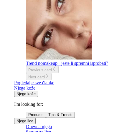
Trend nomakeup - jeste li spremni isprobati?
Previous card
Next card
Pogledajte sve članke
Njega kože
Njega kože
I'm looking for:
Products
Tips & Trends
Njega lica
Dnevna njega
Serum za lice