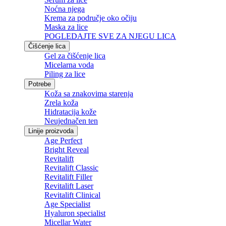
Noćna njega
Krema za područje oko očiju
Maska za lice
POGLEDAJTE SVE ZA NJEGU LICA
Čišćenje lica
Gel za čišćenje lica
Micelarna voda
Piling za lice
Potrebe
Koža sa znakovima starenja
Zrela koža
Hidratacija kože
Neujednačen ten
Linije proizvoda
Age Perfect
Bright Reveal
Revitalift
Revitalift Classic
Revitalift Filler
Revitalift Laser
Revitalift Clinical
Age Specialist
Hyaluron specialist
Micellar Water