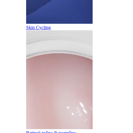
Skin Cycling
Retinol: točno ili pogrešno