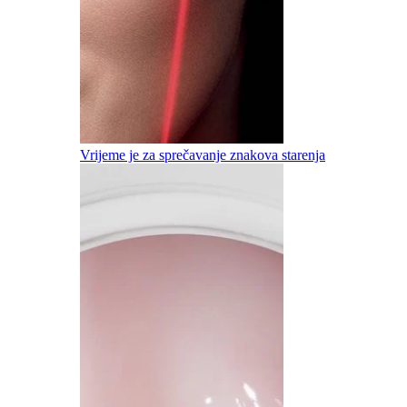
Vrijeme je za sprečavanje znakova starenja