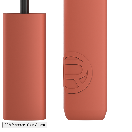
Color
115 Snooze Your Alarm