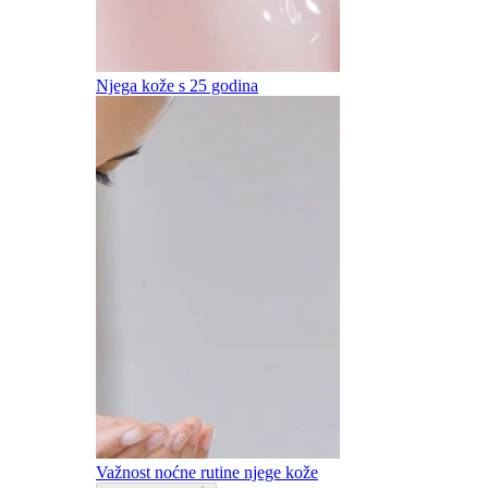
Njega kože s 25 godina
Važnost noćne rutine njege kože