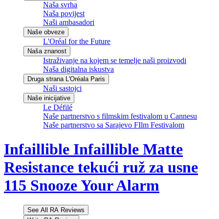
Naša svrha
Naša povijest
Naši ambasadori
Naše obveze
L'Oréal for the Future
Naša znanost
Istraživanje na kojem se temelje naši proizvodi
Naša digitalna iskustva
Druga strana L'Oréala Paris
Naši sastojci
Naše inicijative
Le Défilé
Naše partnerstvo s filmskim festivalom u Cannesu
Naše partnerstvo sa Sarajevo FIlm Festivalom
Infaillible
Infaillible Matte
Resistance tekući ruž za usne
115 Snooze Your Alarm
See All RA Reviews