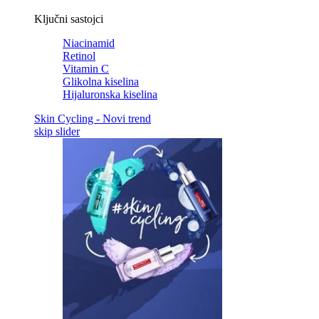
Ključni sastojci
Niacinamid
Retinol
Vitamin C
Glikolna kiselina
Hijaluronska kiselina
Skin Cycling - Novi trend
skip slider
Skip the slider: Related Articles