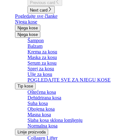
Previous card
Next card
Pogledajte sve članke
Njega kose
Njega kose
Njega kose
Šampon
Balzam
Krema za kosu
Maska za kosu
Serum za kosu
Sprej za kosu
Ulje za kosu
POGLEDAJTE SVE ZA NJEGU KOSE
Tip kose
Oštećena kosa
Dehidrirana kosa
Suha kosa
Obojena kosa
Masna kosa
Slaba kosa sklona lomljenju
Normalna kosa
Linije proizvoda
Collagen Lifter