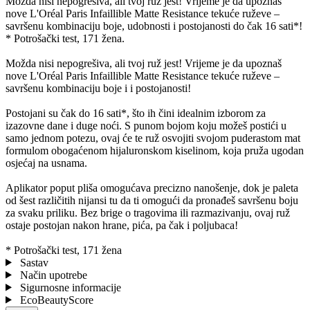
Možda nisi nepogrešiva, ali tvoj ruž jest! Vrijeme je da upoznaš
nove L'Oréal Paris Infaillible Matte Resistance tekuće ruževe –
savršenu kombinaciju boje, udobnosti i postojanosti do čak 16 sati*!
* Potrošački test, 171 žena.
Možda nisi nepogrešiva, ali tvoj ruž jest! Vrijeme je da upoznaš
nove L'Oréal Paris Infaillible Matte Resistance tekuće ruževe –
savršenu kombinaciju boje i i postojanosti!
Postojani su čak do 16 sati*, što ih čini idealnim izborom za
izazovne dane i duge noći. S punom bojom koju možeš postići u
samo jednom potezu, ovaj će te ruž osvojiti svojom puderastom mat
formulom obogaćenom hijaluronskom kiselinom, koja pruža ugodan
osjećaj na usnama.
Aplikator poput pliša omogućava precizno nanošenje, dok je paleta
od šest različitih nijansi tu da ti omogući da pronađeš savršenu boju
za svaku priliku. Bez brige o tragovima ili razmazivanju, ovaj ruž
ostaje postojan nakon hrane, pića, pa čak i poljubaca!
* Potrošački test, 171 žena
Sastav
Način upotrebe
Sigurnosne informacije
EcoBeautyScore