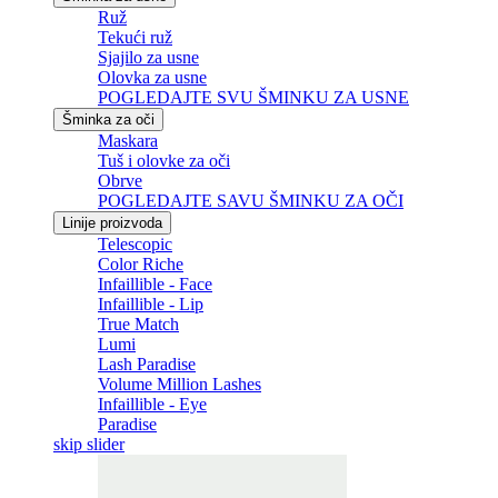
Ruž
Tekući ruž
Sjajilo za usne
Olovka za usne
POGLEDAJTE SVU ŠMINKU ZA USNE
Šminka za oči
Maskara
Tuš i olovke za oči
Obrve
POGLEDAJTE SAVU ŠMINKU ZA OČI
Linije proizvoda
Telescopic
Color Riche
Infaillible - Face
Infaillible - Lip
True Match
Lumi
Lash Paradise
Volume Million Lashes
Infaillible - Eye
Paradise
skip slider
Skip the slider: Related Articles