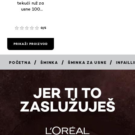
tekući ruž za
usne 100
Fairytale Ending
0/5
PRIKAŽI PROIZVOD
/
/
/
POČETNA
ŠMINKA
ŠMINKA ZA USNE
INFAILL
JER TI TO
ZASLUŽUJEŠ