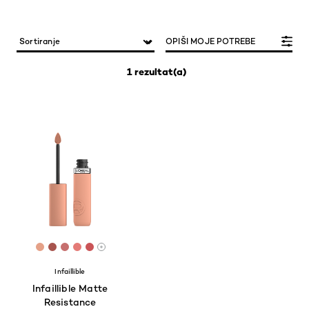
OPIŠI MOJE POTREBE
1 rezultat(a)
[Color]: #E5A188
[Color]: #A7544E
[Color]: #C66F6E
[Color]: #E47B77
[Color]: #CA5457
More shades are available
Infaillible
Infaillible Matte
Resistance