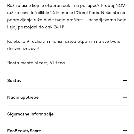
Ruž za usne koji je otporan čak i na poljupce? Probaj NOVI
ruž za usne Infaillible 24 H marke L'Oréal Paris. Neka stalno
popravljanje ruža bude tvoja prošlost – besprijekorna boja
i sjaj postojani do čak 24 H*.
Kolekcija 9 različitih nijansi ruževa otpornih na sve tvoje
dnevne izazove!
*Instrumentalni test, 61 žena
Sastav
Način upotrebe
Sigurnosne informacije
EcoBeautyScore