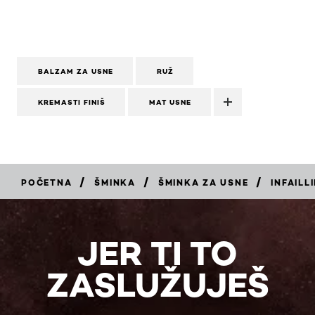
BALZAM ZA USNE
RUŽ
KREMASTI FINIŠ
MAT USNE
/
/
/
POČETNA
ŠMINKA
ŠMINKA ZA USNE
INFAILL
KUPI
JER TI TO
ZASLUŽUJEŠ