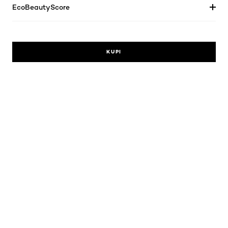
EcoBeautyScore
KUPI