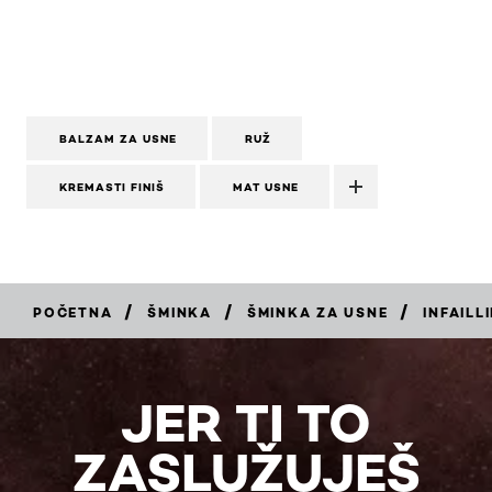
BALZAM ZA USNE
RUŽ
KREMASTI FINIŠ
MAT USNE
/
/
/
POČETNA
ŠMINKA
ŠMINKA ZA USNE
INFAILL
KUPI
JER TI TO
ZASLUŽUJEŠ