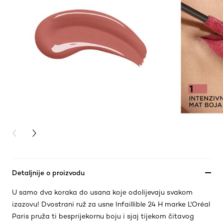
PREVIOUS CARD
NEXT CARD
Detaljnije o proizvodu
U samo dva koraka do usana koje odolijevaju svakom
izazovu! Dvostrani ruž za usne Infaillible 24 H marke L'Oréal
Paris pruža ti besprijekornu boju i sjaj tijekom čitavog