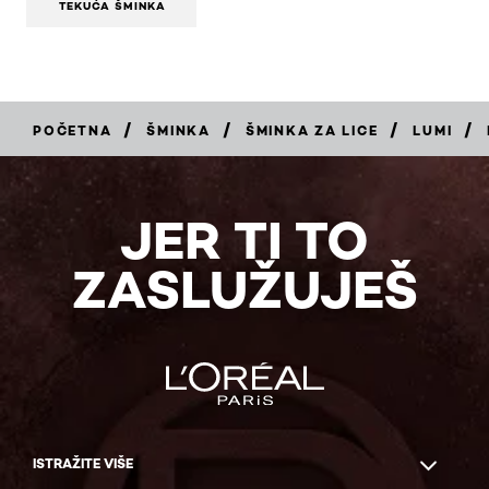
TEKUĆA ŠMINKA
/
/
/
/
POČETNA
ŠMINKA
ŠMINKA ZA LICE
LUMI
KUPI
JER TI TO
ZASLUŽUJEŠ
ISTRAŽITE VIŠE