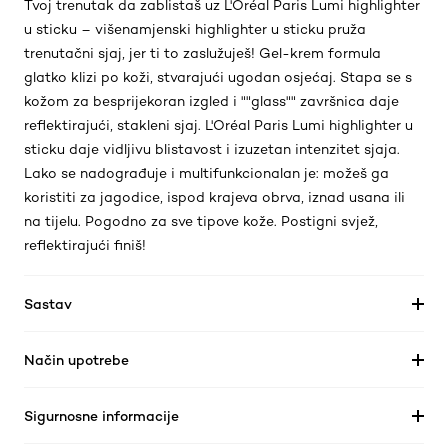
Tvoj trenutak da zablistaš uz L'Oréal Paris Lumi highlighter
u sticku – višenamjenski highlighter u sticku pruža
trenutačni sjaj, jer ti to zaslužuješ! Gel-krem formula
glatko klizi po koži, stvarajući ugodan osjećaj. Stapa se s
kožom za besprijekoran izgled i ""glass"" završnica daje
reflektirajući, stakleni sjaj. L'Oréal Paris Lumi highlighter u
sticku daje vidljivu blistavost i izuzetan intenzitet sjaja.
Lako se nadograđuje i multifunkcionalan je: možeš ga
koristiti za jagodice, ispod krajeva obrva, iznad usana ili
na tijelu. Pogodno za sve tipove kože. Postigni svjež,
reflektirajući finiš!
Sastav
Način upotrebe
Sigurnosne informacije