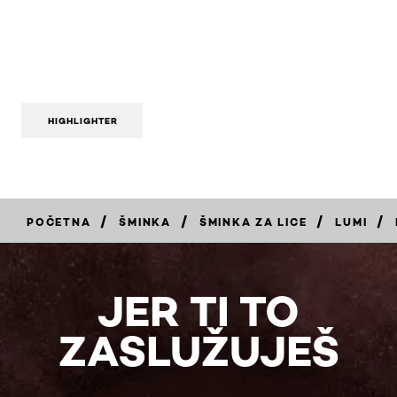
HIGHLIGHTER
/
/
/
/
POČETNA
ŠMINKA
ŠMINKA ZA LICE
LUMI
KUPI
JER TI TO
ZASLUŽUJEŠ