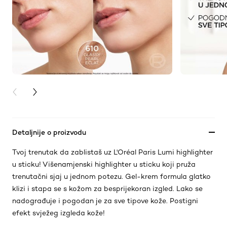
PREVIOUS CARD
NEXT CARD
Detaljnije o proizvodu
Tvoj trenutak da zablistaš uz L'Oréal Paris Lumi highlighter
u sticku! Višenamjenski highlighter u sticku koji pruža
trenutačni sjaj u jednom potezu. Gel-krem formula glatko
klizi i stapa se s kožom za besprijekoran izgled. Lako se
nadograđuje i pogodan je za sve tipove kože. Postigni
efekt svježeg izgleda kože!