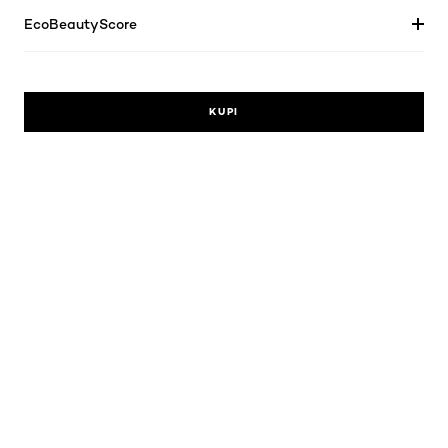
EcoBeautyScore
KUPI