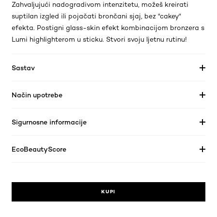
Zahvaljujući nadogradivom intenzitetu, možeš kreirati
suptilan izgled ili pojačati brončani sjaj, bez "cakey"
efekta. Postigni glass-skin efekt kombinacijom bronzera s
Lumi highlighterom u sticku. Stvori svoju ljetnu rutinu!
Sastav
Način upotrebe
Sigurnosne informacije
EcoBeautyScore
KUPI