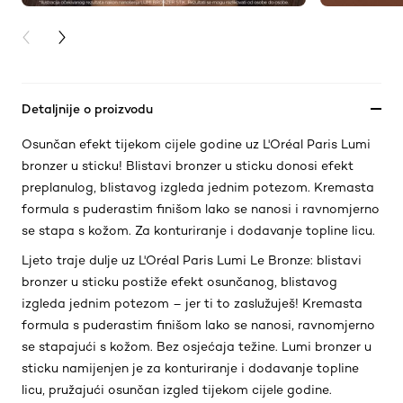
PREVIOUS CARD
NEXT CARD
Detaljnije o proizvodu
Osunčan efekt tijekom cijele godine uz L'Oréal Paris Lumi
bronzer u sticku! Blistavi bronzer u sticku donosi efekt
preplanulog, blistavog izgleda jednim potezom. Kremasta
formula s puderastim finišom lako se nanosi i ravnomjerno
se stapa s kožom. Za konturiranje i dodavanje topline licu.
Ljeto traje dulje uz L'Oréal Paris Lumi Le Bronze: blistavi
bronzer u sticku postiže efekt osunčanog, blistavog
izgleda jednim potezom – jer ti to zaslužuješ! Kremasta
formula s puderastim finišom lako se nanosi, ravnomjerno
se stapajući s kožom. Bez osjećaja težine. Lumi bronzer u
sticku namijenjen je za konturiranje i dodavanje topline
licu, pružajući osunčan izgled tijekom cijele godine.