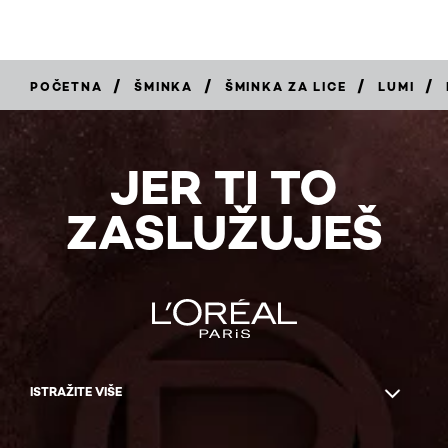
/
/
/
/
POČETNA
ŠMINKA
ŠMINKA ZA LICE
LUMI
KUPI
JER TI TO
ZASLUŽUJEŠ
ISTRAŽITE VIŠE