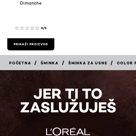
Dimanche
0/5
PRIKAŽI PROIZVOD
/
/
/
POČETNA
ŠMINKA
ŠMINKA ZA USNE
COLOR 
JER TI TO
ZASLUŽUJEŠ