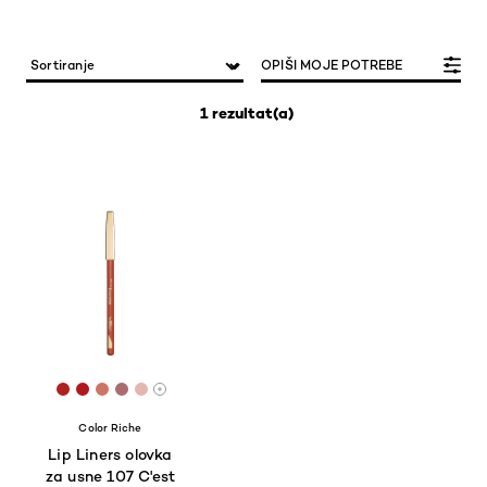
OPIŠI MOJE POTREBE
1 rezultat(a)
[Color]: #af211f
[Color]: #b0181d
[Color]: #ce7465
[Color]: #aa6c6f
[Color]: #E3B6B0
More shades are available
Color Riche
Lip Liners olovka
za usne 107 C'est