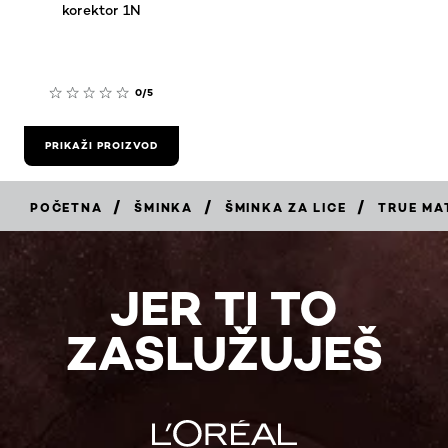
korektor 1N
0/5
PRIKAŽI PROIZVOD
/
/
/
POČETNA
ŠMINKA
ŠMINKA ZA LICE
TRUE MA
JER TI TO
ZASLUŽUJEŠ