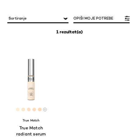
OPIŠI MOJE POTREBE
1 rezultat(a)
[Color]: #FFEDD9
[Color]: #FEE6CE
[Color]: #FDDFC7
[Color]: #FFDCC1
[Color]: #FFD9B3
More shades are available
True Match
True Match
radiant serum