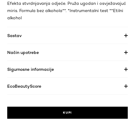
Efekta stvrdnjavanja odjeće. Pruža ugodan i osvježavajuć
miris. Formula bez alkohola**. *Instrumentalni test **Etilni
alkohol
Sastav
Način upotrebe
Sigurnosne informacije
EcoBeautyScore
KUPI