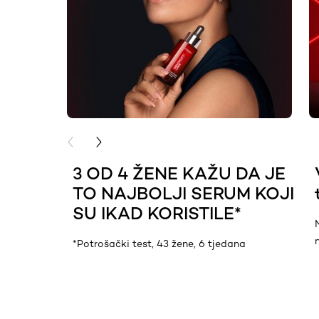
PREVIOUS CARD
NEXT CARD
3 OD 4 ŽENE KAŽU DA JE
TO NAJBOLJI SERUM KOJI
SU IKAD KORISTILE*
*Potrošački test, 43 žene, 6 tjedana