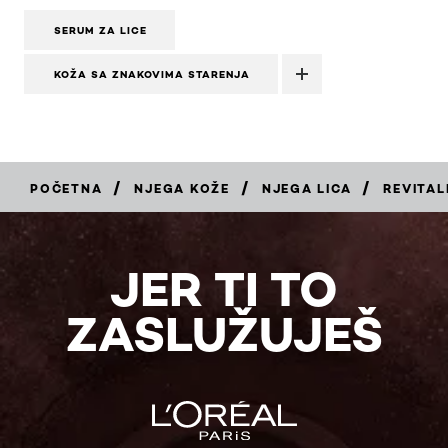
SERUM ZA LICE
KOŽA SA ZNAKOVIMA STARENJA
/
/
/
POČETNA
NJEGA KOŽE
NJEGA LICA
REVITAL
KUPI
JER TI TO
ZASLUŽUJEŠ