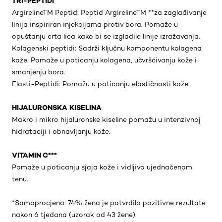
TRI-PEPTIDI
ArgirelineTM Peptid: Peptid ArgirelineTM **za zaglađivanje
linija inspiriran injekcijama protiv bora. Pomaže u
opuštanju crta lica kako bi se izgladile linije izražavanja.
Kolagenski peptidi: Sadrži ključnu komponentu kolagena
kože. Pomaže u poticanju kolagena, učvršćivanju kože i
smanjenju bora.
Elasti-Peptidi: Pomažu u poticanju elastičnosti kože.
HIJALURONSKA KISELINA
Makro i mikro hijaluronske kiseline pomažu u intenzivnoj
hidrataciji i obnavljanju kože.
VITAMIN C***
Pomaže u poticanju sjaja kože i vidljivo ujednačenom
tenu.
*Samoprocjena: 74% žena je potvrdilo pozitivne rezultate
nakon 6 tjedana (uzorak od 43 žene).