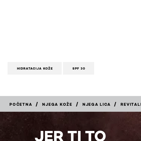
HIDRATACIJA KOŽE
SPF 30
/
/
/
POČETNA
NJEGA KOŽE
NJEGA LICA
REVITAL
KUPI
JER TI TO