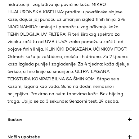
hidrataciji i zaglađivanju površine kože. MIKRO
HIJALURONSKA KISELINA: prodire u površinske slojeve
kože, dajući joj punoću uz umanjen izgled finih linija. 2%
NIACINAMIDA: umiruje i pomaže u zaglađivanju kože.
TEHNOLOGIJA UV FILTERA: Filteri širokog spektra za
visoku zaštitu od UVB i UVA zraka pomažu u zaštiti od
pojave finih linija. KLINIČKI DOKAZANA UČINKOVITOST:
Odmah: koža je zaštićena, mekša i hidrirana. Za 2 tjedna:
koža izgleda punije i zaglađenije. Za 4 tjedna: koža djeluje
čvršće, a fine linije su smanjene. ULTRA-LAGANA
TEKSTURA KOMPATIBILNA SA ŠMINKOM. Stapa se s
kožom, lagana kao voda. Suho na dodir, nemasno i
neljepljivo. Prozirno na svim tonovima kože. Bez bijelog
traga. Upija se za 3 sekunde: Senzorni test, 19 osoba.
Sastav
Način upotrebe