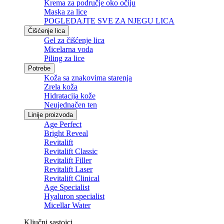
Krema za područje oko očiju
Maska za lice
POGLEDAJTE SVE ZA NJEGU LICA
Čišćenje lica
Gel za čišćenje lica
Micelarna voda
Piling za lice
Potrebe
Koža sa znakovima starenja
Zrela koža
Hidratacija kože
Neujednačen ten
Linije proizvoda
Age Perfect
Bright Reveal
Revitalift
Revitalift Classic
Revitalift Filler
Revitalift Laser
Revitalift Clinical
Age Specialist
Hyaluron specialist
Micellar Water
Ključni sastojci