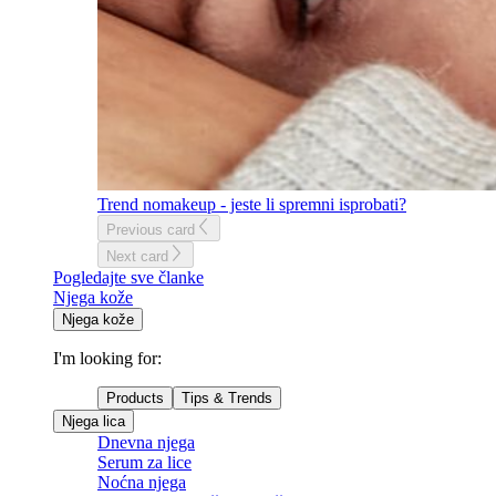
Trend nomakeup - jeste li spremni isprobati?
Previous card
Next card
Pogledajte sve članke
Njega kože
Njega kože
I'm looking for:
Products
Tips & Trends
Njega lica
Dnevna njega
Serum za lice
Noćna njega