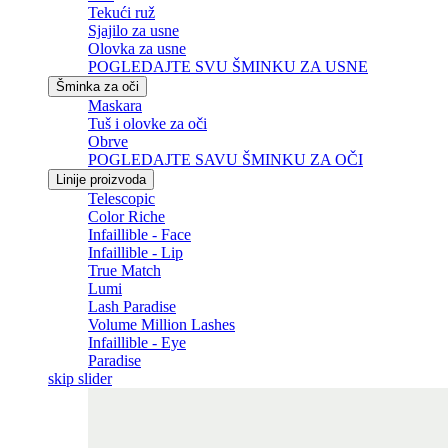
Tekući ruž
Sjajilo za usne
Olovka za usne
POGLEDAJTE SVU ŠMINKU ZA USNE
Šminka za oči
Maskara
Tuš i olovke za oči
Obrve
POGLEDAJTE SAVU ŠMINKU ZA OČI
Linije proizvoda
Telescopic
Color Riche
Infaillible - Face
Infaillible - Lip
True Match
Lumi
Lash Paradise
Volume Million Lashes
Infaillible - Eye
Paradise
skip slider
Skip the slider: Related Articles