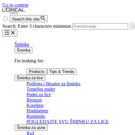
Go to content
Search this site
Search: Enter 3 characters minimum
S
Šminka
Šminka
I'm looking for:
Products
Tips & Trends
Šminka za lice
Podloga i fiksator za šminku
Temeljni puder
Puder za lice
Bronzer
Korektor
Highlighter
Rumenilo
POGLEDAJTE SVU ŠMINKU ZA LICE
Šminka za usne
Ruž