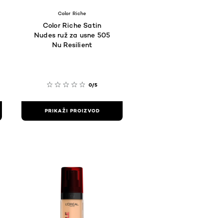
Color Riche
Color Riche Satin
Nudes ruž za usne 505
Nu Resilient
0/5
PRIKAŽI PROIZVOD