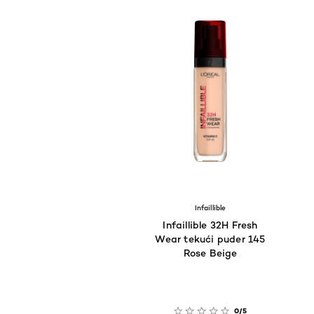
Infaillible
Infaillible 32H Fresh
Wear tekući puder 145
Rose Beige
0/5