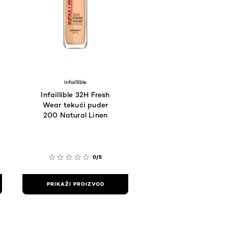
Infaillible
Infaillible 32H Fresh
Wear tekući puder
200 Natural Linen
0/5
PRIKAŽI PROIZVOD