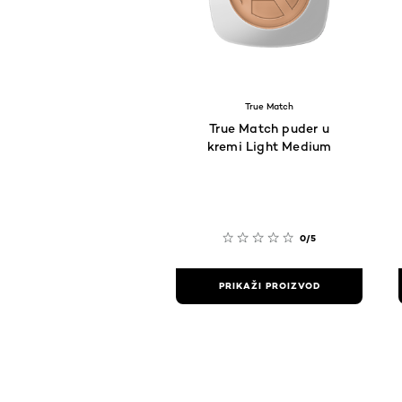
True Match
True Match puder u
kremi Light Medium
0/5
PRIKAŽI PROIZVOD