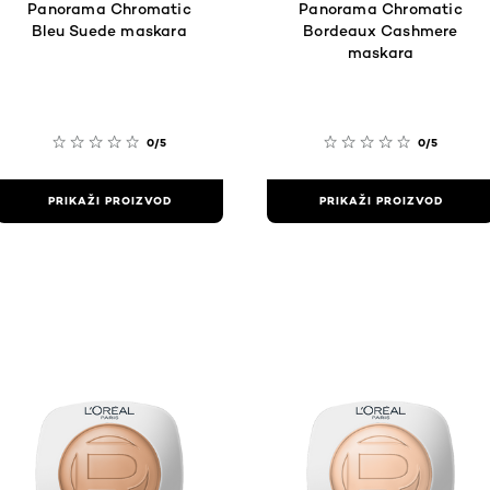
Panorama Chromatic
Panorama Chromatic
Bleu Suede maskara
Bordeaux Cashmere
maskara
0/5
0/5
PRIKAŽI PROIZVOD
PRIKAŽI PROIZVOD