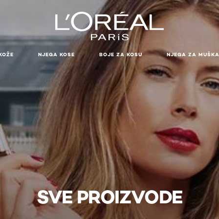
KOŽE
NJEGA KOSE
BOJE ZA KOSU
NJEGA ZA MUŠK
SVE PROIZVODE