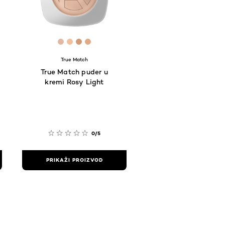
[Color]: #E1B9A3
[Color]: #F1C09E
[Color]: #CF9B78
[Color]: #E0AB87
True Match
True Match puder u
kremi Rosy Light
0/5
PRIKAŽI PROIZVOD