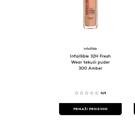
Infaillible
Infaillible 32H Fresh
Wear tekući puder
300 Amber
0/5
PRIKAŽI PROIZVOD