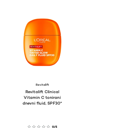
Revitalift
Revitalift Clinical
Vitamin C tonirani
dnevni fluid, SPF30*
0/5