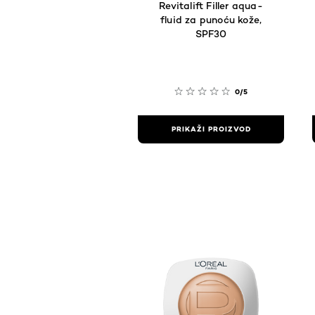
Revitalift Filler aqua-
fluid za punoću kože,
SPF30
0/5
PRIKAŽI PROIZVOD