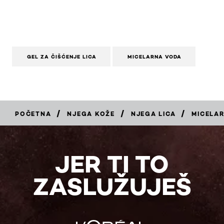
GEL ZA ČIŠĆENJE LICA
MICELARNA VODA
/
/
/
POČETNA
NJEGA KOŽE
NJEGA LICA
MICELA
KUPI
JER TI TO
ZASLUŽUJEŠ