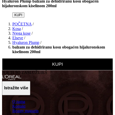
Hyaluron Plump balzam za dehidriranu kosu obogaćen
hijaluronskom kiselinom 200ml
KUPI
POČETNA
/
Kosa
/
Njega kose
/
Elseve
/
Hyaluron Plump
/
balzam za dehidriranu kosu obogaćen hijaluronskom
kiselinom 200ml
KUPI
JER TI TO ZASLUŽUJEŠ
Istražite više
O nama
Kontakt
Beauty magazin