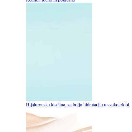
Hijaluronska kiselina, za bolju hidrataciju u svakoj dobi