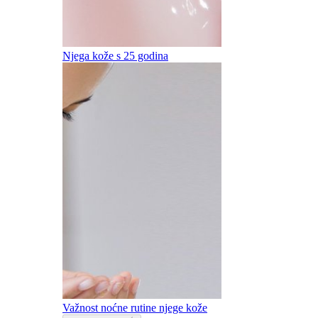
Njega kože s 25 godina
Važnost noćne rutine njege kože