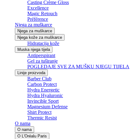
Casting Crème Gloss
Excellence
Magic Retouch
Préférence
Njega za muškarce
Njega za muškarce
Njega kože za muškarce
Hidratacija kože
Muska njega tijela
Antiperspirant
Gel za tuširanje
POGLEDAJE SVE ZA MUŠKU NJEGU TIJELA
Linije proizvoda
Barber Club
Carbon Protect
Hydra Energetic
Hydra Hyaluronic
Invincible Sport
Magnesium Defense
Shirt Protect
Thermic Resist
O nama
O nama
O L'Oréalu Paris