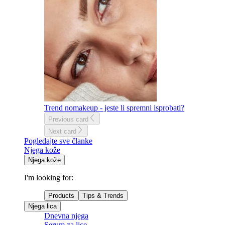
Trend nomakeup - jeste li spremni isprobati?
Previous card
Next card
Pogledajte sve članke
Njega kože
Njega kože
I'm looking for:
Products
Tips & Trends
Njega lica
Dnevna njega
Serum za lice