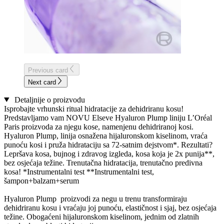
Previous card
Next card
Detaljnije o proizvodu
Isprobajte vrhunski ritual hidratacije za dehidriranu kosu!
Predstavljamo vam NOVU Elseve Hyaluron Plump liniju L’Oréal
Paris proizvoda za njegu kose, namenjenu dehidriranoj kosi.
Hyaluron Plump, linija osnažena hijaluronskom kiselinom, vraća
punoću kosi i pruža hidrataciju sa 72-satnim dejstvom*. Rezultati?
Lepršava kosa, bujnog i zdravog izgleda, kosa koja je 2x punija**,
bez osjećaja težine. Trenutačna hidratacija, trenutačno predivna
kosa! *Instrumentalni test **Instrumentalni test,
šampon+balzam+serum
Hyaluron Plump proizvodi za negu u trenu transformiraju
dehidriranu kosu i vraćaju joj punoću, elastičnost i sjaj, bez osjećaja
težine. Obogaćeni hijaluronskom kiselinom, jednim od zlatnih