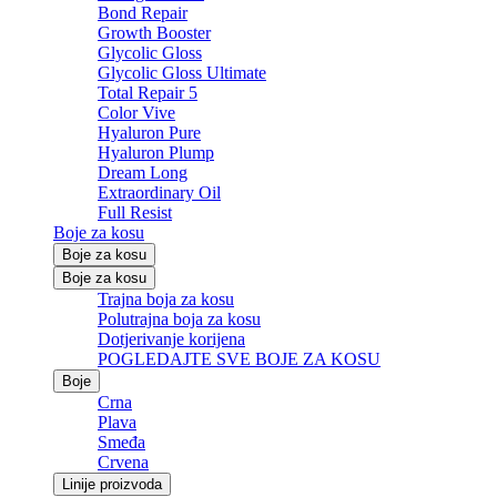
Bond Repair
Growth Booster
Glycolic Gloss
Glycolic Gloss Ultimate
Total Repair 5
Color Vive
Hyaluron Pure
Hyaluron Plump
Dream Long
Extraordinary Oil
Full Resist
Boje za kosu
Boje za kosu
Boje za kosu
Trajna boja za kosu
Polutrajna boja za kosu
Dotjerivanje korijena
POGLEDAJTE SVE BOJE ZA KOSU
Boje
Crna
Plava
Smeđa
Crvena
Linije proizvoda