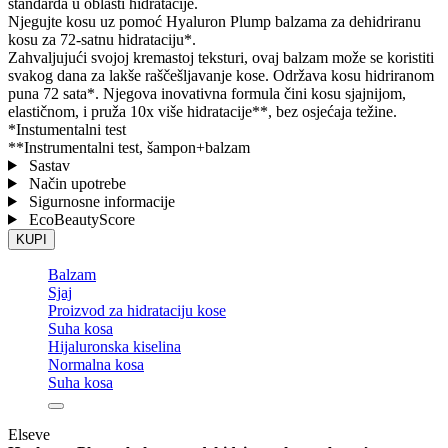
standarda u oblasti hidratacije.
Njegujte kosu uz pomoć Hyaluron Plump balzama za dehidriranu
kosu za 72-satnu hidrataciju*.
Zahvaljujući svojoj kremastoj teksturi, ovaj balzam može se koristiti
svakog dana za lakše raščešljavanje kose. Održava kosu hidriranom
puna 72 sata*. Njegova inovativna formula čini kosu sjajnijom,
elastičnom, i pruža 10x više hidratacije**, bez osjećaja težine.
*Instumentalni test
**Instrumentalni test, šampon+balzam
Sastav
Način upotrebe
Sigurnosne informacije
EcoBeautyScore
KUPI
Balzam
Sjaj
Proizvod za hidrataciju kose
Suha kosa
Hijaluronska kiselina
Normalna kosa
Suha kosa
Elseve