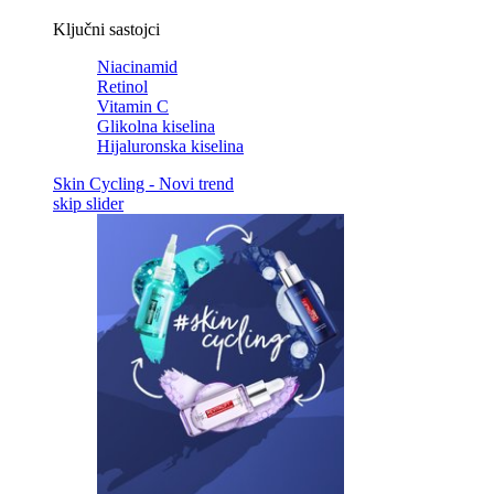
Ključni sastojci
Niacinamid
Retinol
Vitamin C
Glikolna kiselina
Hijaluronska kiselina
Skin Cycling - Novi trend
skip slider
Skip the slider: Related Articles