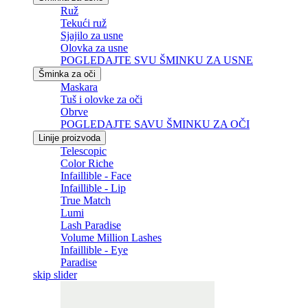
Ruž
Tekući ruž
Sjajilo za usne
Olovka za usne
POGLEDAJTE SVU ŠMINKU ZA USNE
Šminka za oči
Maskara
Tuš i olovke za oči
Obrve
POGLEDAJTE SAVU ŠMINKU ZA OČI
Linije proizvoda
Telescopic
Color Riche
Infaillible - Face
Infaillible - Lip
True Match
Lumi
Lash Paradise
Volume Million Lashes
Infaillible - Eye
Paradise
skip slider
Skip the slider: Related Articles