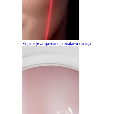
Vrijeme je za sprečavanje znakova starenja