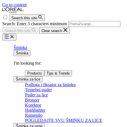
Go to content
Search this site
Search: Enter 3 characters minimum
Search this site
Clear search
Šminka
Šminka
I'm looking for:
Products
Tips & Trends
Šminka za lice
Podloga i fiksator za šminku
Temeljni puder
Puder za lice
Bronzer
Korektor
Highlighter
Rumenilo
POGLEDAJTE SVU ŠMINKU ZA LICE
Šminka za usne