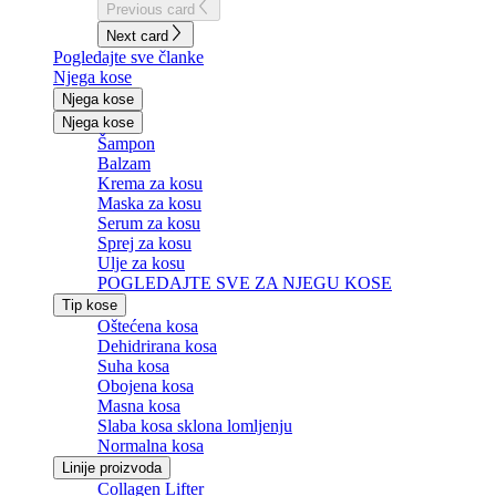
Previous card
Next card
Pogledajte sve članke
Njega kose
Njega kose
Njega kose
Šampon
Balzam
Krema za kosu
Maska za kosu
Serum za kosu
Sprej za kosu
Ulje za kosu
POGLEDAJTE SVE ZA NJEGU KOSE
Tip kose
Oštećena kosa
Dehidrirana kosa
Suha kosa
Obojena kosa
Masna kosa
Slaba kosa sklona lomljenju
Normalna kosa
Linije proizvoda
Collagen Lifter