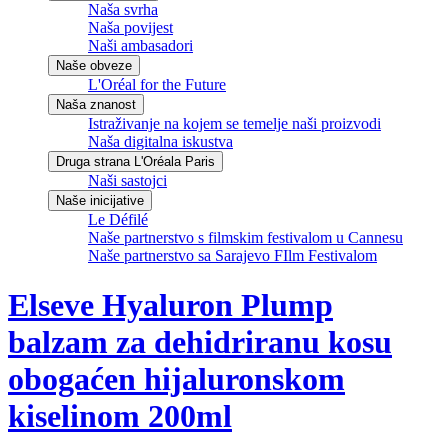
Naša svrha
Naša povijest
Naši ambasadori
Naše obveze
L'Oréal for the Future
Naša znanost
Istraživanje na kojem se temelje naši proizvodi
Naša digitalna iskustva
Druga strana L'Oréala Paris
Naši sastojci
Naše inicijative
Le Défilé
Naše partnerstvo s filmskim festivalom u Cannesu
Naše partnerstvo sa Sarajevo FIlm Festivalom
Elseve
Hyaluron Plump
balzam za dehidriranu kosu
obogaćen hijaluronskom
kiselinom 200ml