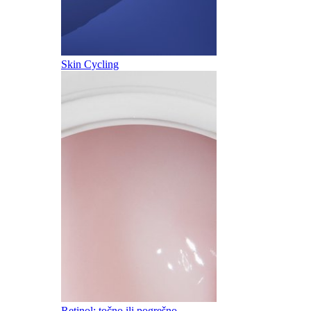
Skin Cycling
Retinol: točno ili pogrešno