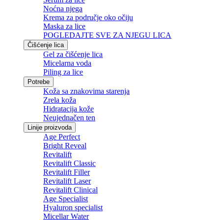
Noćna njega
Krema za područje oko očiju
Maska za lice
POGLEDAJTE SVE ZA NJEGU LICA
Čišćenje lica
Gel za čišćenje lica
Micelarna voda
Piling za lice
Potrebe
Koža sa znakovima starenja
Zrela koža
Hidratacija kože
Neujednačen ten
Linije proizvoda
Age Perfect
Bright Reveal
Revitalift
Revitalift Classic
Revitalift Filler
Revitalift Laser
Revitalift Clinical
Age Specialist
Hyaluron specialist
Micellar Water