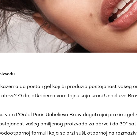
roizvodu
kažemo da postoji gel koji bi produžio postojanost vašeg o
 obrve? O da, otkrićemo vam tajnu koja krasi Unbelieva Brow
 vam L'Oréal Paris Unbelieva Brow dugotrajni prozirni gel z
stojanost vašeg omiljenog proizvoda za obrve i do 30* sati
vodootpornoj formuli koja se brzi suši, otpornoj na razmaziva