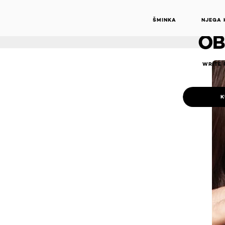
DUGO
PROVIDN
ŠMINKA
NJEGA 
OB
WRITE 
K