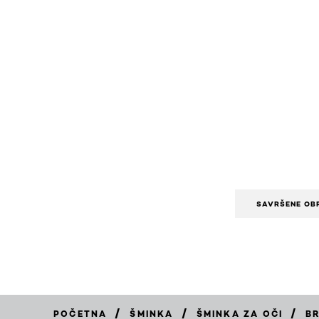
SAVRŠENE OB
/
/
/
POČETNA
ŠMINKA
ŠMINKA ZA OČI
B