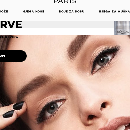
TRAJNI
I GEL ZA
KOŽE
NJEGA KOSE
BOJE ZA KOSU
NJEGA ZA MUŠK
RVE
RA REVIEW
UPI