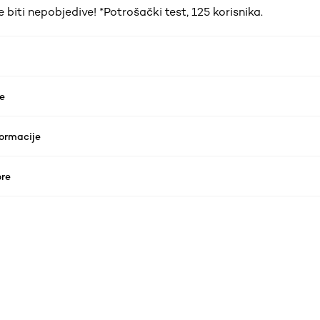
 biti nepobjedive! *Potrošački test, 125 korisnika.
e
formacije
re