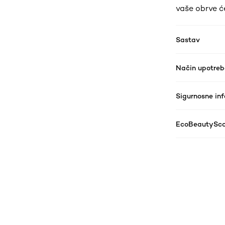
vaše obrve će
Sastav
Način upotreb
Sigurnosne in
EcoBeautySco