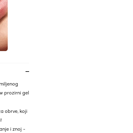
miljenog
 prozirni gel
a obrve, koji
!
nje i znoj -