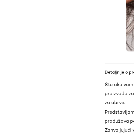
Detaljnije o p
Što ako vam 
proizvoda za
za obrve.
Predstavljamo
produžava po
Zahvaljujući 