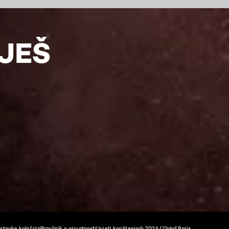
UJEŠ
stavke kolačića​
Pravilnik o privatnosti
Uvjeti korištenja
@ 2026 L'Oréal Paris